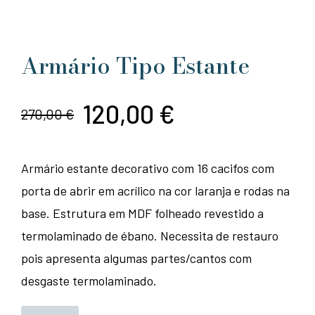
Armário Tipo Estante
120,00
€
270,00
€
O
O
preço
preço
Armário estante decorativo com 16 cacifos com
original
atual
porta de abrir em acrílico na cor laranja e rodas na
era:
é:
base. Estrutura em MDF folheado revestido a
termolaminado de ébano. Necessita de restauro
270,00 €.
120,00 €.
pois apresenta algumas partes/cantos com
desgaste termolaminado.