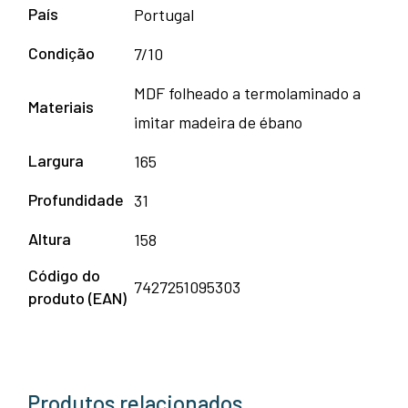
País
Portugal
Condição
7/10
MDF folheado a termolaminado a
Materiais
imitar madeira de ébano
Largura
165
Profundidade
31
Altura
158
Código do
7427251095303
produto (EAN)
Produtos relacionados