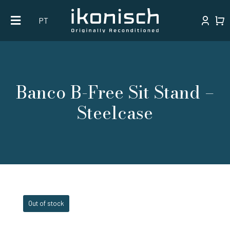
Skip
PT
to
content
Banco B-Free Sit Stand –
Steelcase
Out of stock