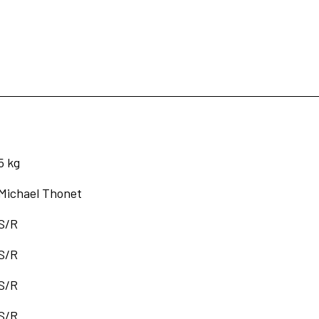
5 kg
Michael Thonet
S/R
S/R
S/R
S/R