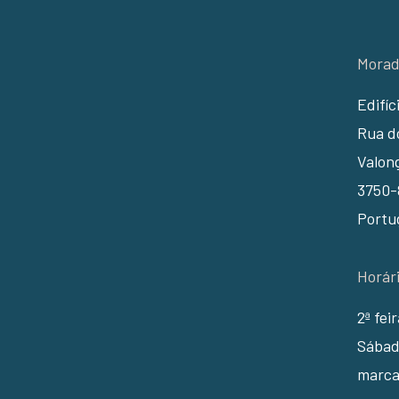
Morad
Edifíc
Rua do
Valon
3750-
Portu
Horár
2ª fei
Sábad
marca