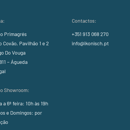
a:
Contactos:
io Primagrés
+351 913 068 270
 Covão, Pavilhão 1 e 2
info@ikonisch.pt
go Do Vouga
811 – Águeda
gal
io Showroom:
ra a 6ª feira: 10h às 19h
os e Domingos: por
ção