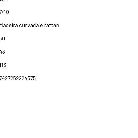
7/10
Madeira curvada e rattan
50
43
113
7427252224375