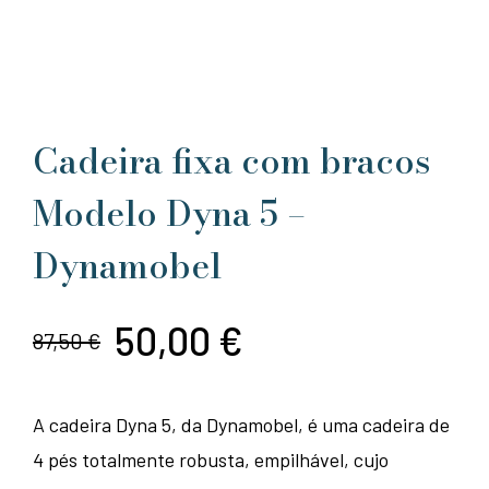
Cadeira fixa com bracos
Modelo Dyna 5 –
Dynamobel
50,00
€
87,50
€
O
O
preço
preço
A cadeira Dyna 5, da Dynamobel, é uma cadeira de
original
atual
4 pés totalmente robusta, empilhável, cujo