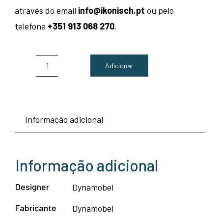
através do email
info@ikonisch.pt
ou pelo
telefone
+351 913 068 270
.
Adicionar
Quantidade
de
Cadeira
Informação adicional
fixa
com
bracos
Informação adicional
Modelo
Dyna
Designer
Dynamobel
5
Fabricante
Dynamobel
-