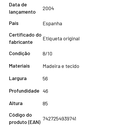
Data de
Dynamobel
2004
lançamento
País
Espanha
Certificado do
Etiqueta original
fabricante
Condição
8/10
Materiais
Madeira e tecido
Largura
56
Profundidade
46
Altura
85
Código do
7427254939741
produto (EAN)