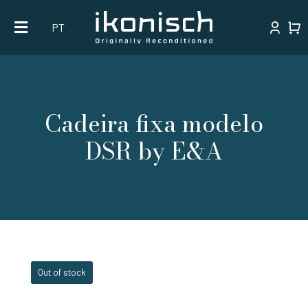
Skip
PT
to
content
Cadeira fixa modelo
DSR by E&A
Out of stock