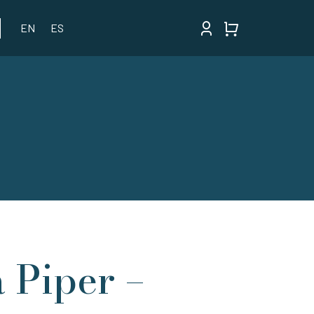
EN
ES
 Piper –