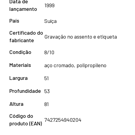
Data de
1999
lançamento
País
Suíça
Certificado do
Gravação no assento e etiqueta
fabricante
Condição
8/10
Materiais
aço cromado, polipropileno
Largura
51
Profundidade
53
Altura
81
Código do
7427254940204
produto (EAN)