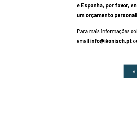
e Espanha, por favor, 
um orçamento personal
Para mais informações so
email
info@ikonisch.pt
ou
Ad
Quantidade
de
Cadeira
Smile
-
Andreu
World