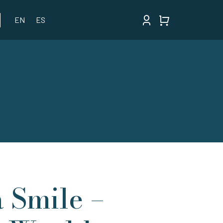
EN
ES
 Smile –