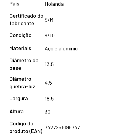
País
Holanda
Certificado do
S/R
fabricante
Condição
9/10
Materiais
Aço e alumínio
Diâmetro da
13,5
base
Diâmetro
4,5
quebra-luz
Largura
18,5
Altura
30
Código do
7427251095747
produto (EAN)