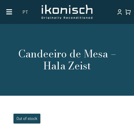
Skip
PT
to
content
Candeeiro de Mesa –
Hala Zeist
Out of stock