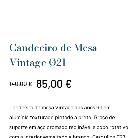
Candeeiro de Mesa
Vintage Ø21
85,00
€
140,00
€
O
O
preço
preço
Candeeiro de mesa Vintage dos anos 60 em
original
atual
alumínio texturado pintado a preto. Braço de
era:
é:
suporte em aço cromado reclinável e copo rotativo
com o interior esmaltado a branco. Casquilho E27