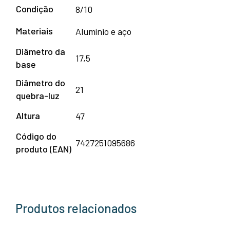
Condição
8/10
Materiais
Alumínio e aço
Diâmetro da
17,5
base
Diâmetro do
21
quebra-luz
Altura
47
Código do
7427251095686
produto (EAN)
Produtos relacionados