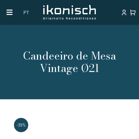
Skip
PT
to
content
Candeeiro de Mesa
Vintage Ø21
-39%