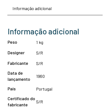
Candeeiro
Informação adicional
de
Mesa
Vintage
Informação adicional
Ø21
Peso
1 kg
Designer
S/R
Fabricante
S/R
Data de
1960
lançamento
País
Portugal
Certificado do
S/R
fabricante