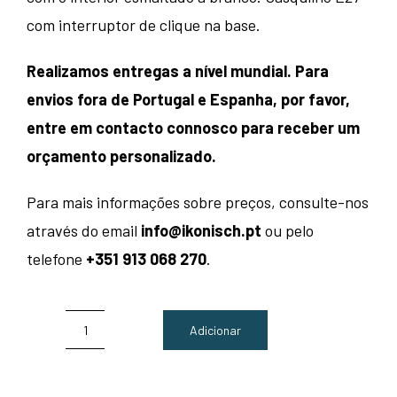
140,00 €.
85,00 €.
com interruptor de clique na base.
Realizamos entregas a nível mundial. Para
envios fora de Portugal e Espanha, por favor,
entre em contacto connosco para receber um
orçamento personalizado.
Para mais informações sobre preços, consulte-nos
através do email
info@ikonisch.pt
ou pelo
telefone
+351 913 068 270
.
Adicionar
Quantidade
de