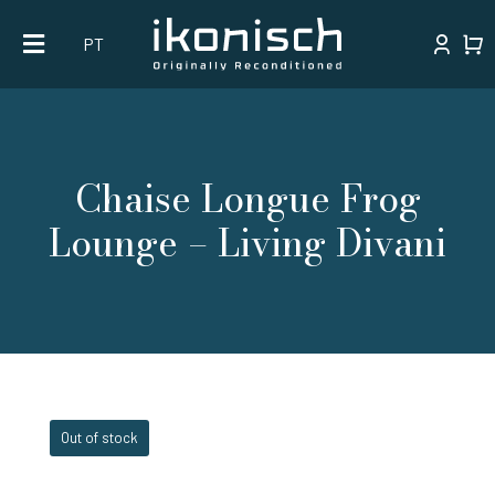
Skip
PT
to
content
Chaise Longue Frog
Lounge – Living Divani
Out of stock