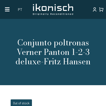
Skip
PT
to
content
Conjunto poltronas
Verner Panton 1-2-3
deluxe-Fritz Hansen
Out of stock