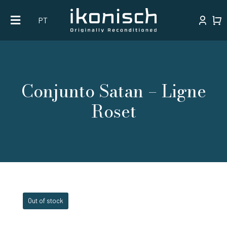
Skip
PT
to
content
Conjunto Satan – Ligne
Roset
Out of stock