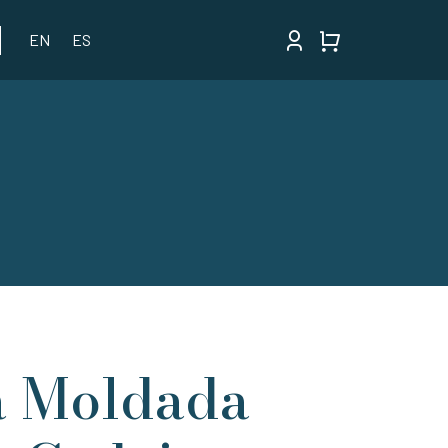
EN
ES
 Moldada