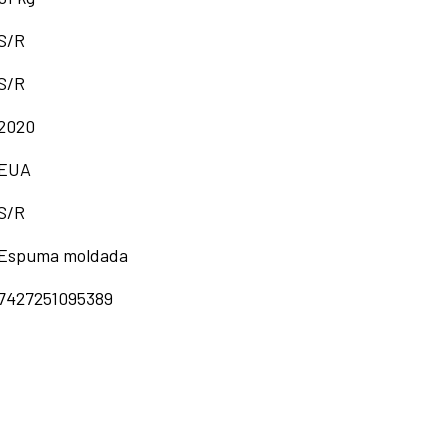
B
S/R
-
S/R
Herman
Miller
2020
EUA
S/R
Espuma moldada
7427251095389