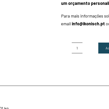
um orçamento personal
Para mais informações so
email
info@ikonisch.pt
ou
Ad
Quantidade
de
Espuma
Moldada
Assento
Cadeira
Aeron
Size
01 kg