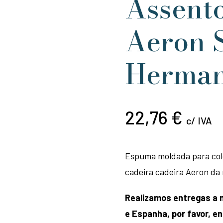
Assent
Aeron S
Herman
22,76
€
c/ IVA
Espuma moldada para colo
cadeira cadeira Aeron da
Realizamos entregas a n
e Espanha, por favor, 