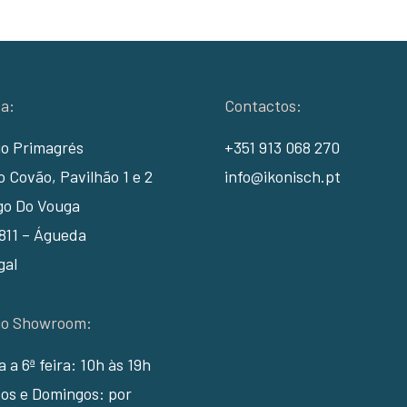
a:
Contactos:
io Primagrés
+351 913 068 270
 Covão, Pavilhão 1 e 2
info@ikonisch.pt
go Do Vouga
811 – Águeda
gal
io Showroom:
ra a 6ª feira: 10h às 19h
os e Domingos: por