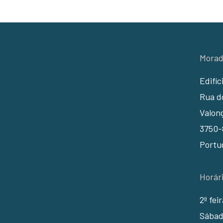
Morad
Edifíc
Rua do
Valon
3750-
Portu
Horár
2ª fei
Sábad