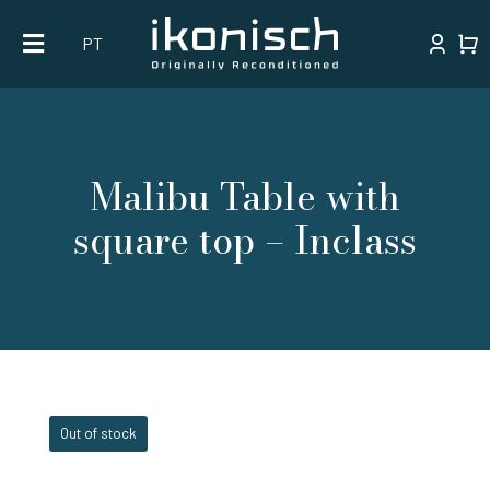
Skip
PT
to
content
Malibu Table with
square top – Inclass
Out of stock