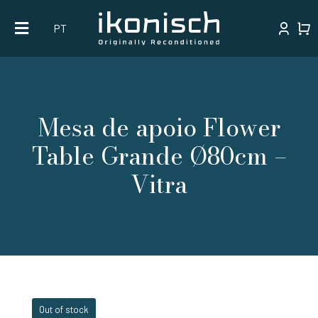
Skip
PT
to
content
Mesa de apoio Flower
Table Grande Ø80cm –
Vitra
Out of stock