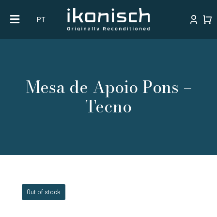
Skip
PT
to
content
Mesa de Apoio Pons –
Tecno
Out of stock