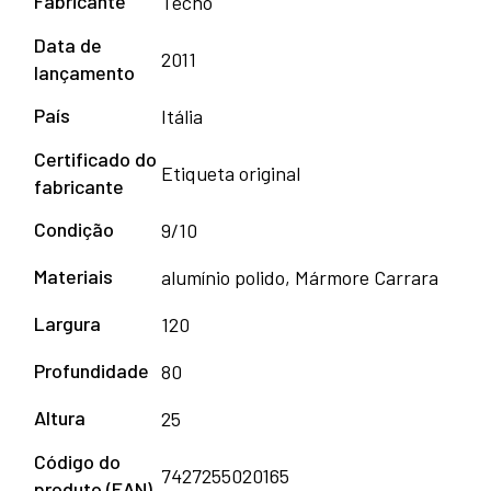
Fabricante
Tecno
Data de
2011
lançamento
País
Itália
Certificado do
Etiqueta original
fabricante
Condição
9/10
Materiais
alumínio polido, Mármore Carrara
Largura
120
Profundidade
80
Altura
25
Código do
7427255020165
produto (EAN)