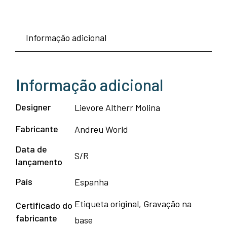
de
Mesa
Informação adicional
Dual
Table
60
Informação adicional
-
Andreu
Designer
Lievore Altherr Molina
World
Fabricante
Andreu World
Data de
S/R
lançamento
País
Espanha
Etiqueta original, Gravação na
Certificado do
fabricante
base