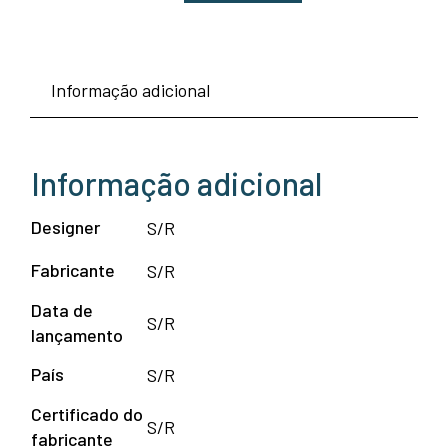
de
Mesa
Informação adicional
redonda
estilo
Eero
Informação adicional
Saarinen
Designer
S/R
Fabricante
S/R
Data de
S/R
lançamento
País
S/R
Certificado do
S/R
fabricante