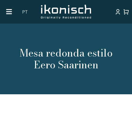
Skip
PT
to
content
Mesa redonda estilo
Eero Saarinen