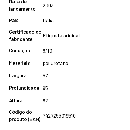
Data de
2003
lançamento
País
Itália
Certificado do
Etiqueta original
fabricante
Condição
9/10
Materiais
poliuretano
Largura
57
Profundidade
95
Altura
82
Código do
7427255019510
produto (EAN)