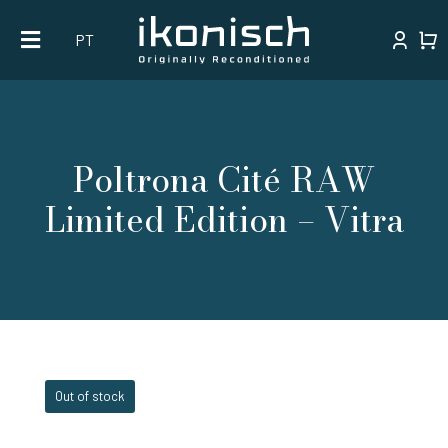
Skip
PT
to
content
Poltrona Cité RAW
Limited Edition – Vitra
Out of stock