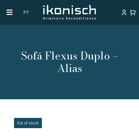
Skip
PT
to
content
Sofá Flexus Duplo –
Alias
Out of stock