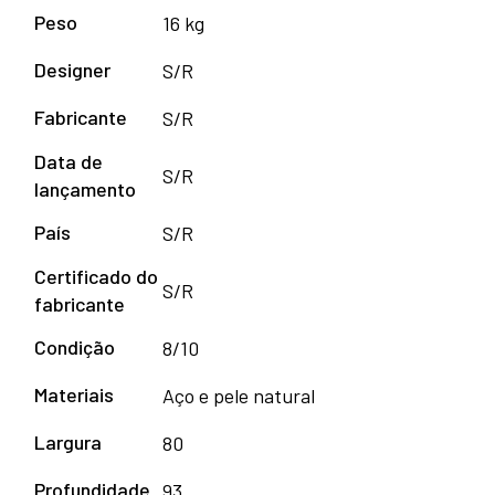
Peso
16 kg
Designer
S/R
Fabricante
S/R
Data de
S/R
lançamento
País
S/R
Certificado do
S/R
fabricante
Condição
8/10
Materiais
Aço e pele natural
Largura
80
Profundidade
93