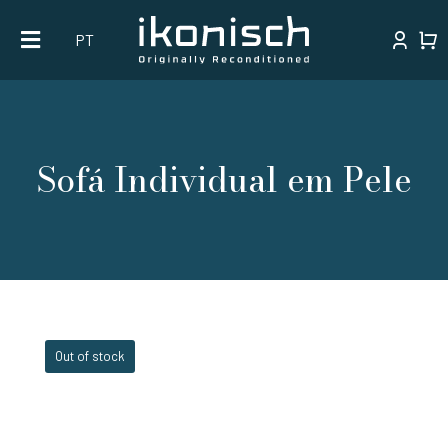
Skip
PT
to
content
Sofá Individual em Pele
Out of stock