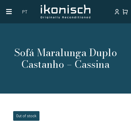
Skip
PT
to
content
Sofá Maralunga Duplo
Castanho – Cassina
Out of stock