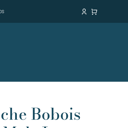
OS
oche Bobois