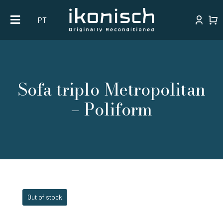
Skip
PT
to
content
Sofa triplo Metropolitan
– Poliform
Out of stock