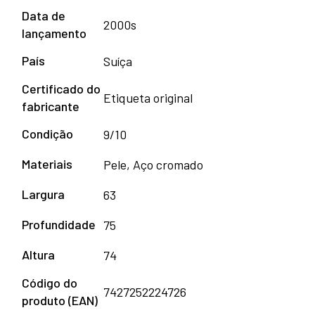
Data de
2000s
lançamento
País
Suíça
Certificado do
Etiqueta original
fabricante
Condição
9/10
Materiais
Pele, Aço cromado
Largura
63
Profundidade
75
Altura
74
Código do
7427252224726
produto (EAN)