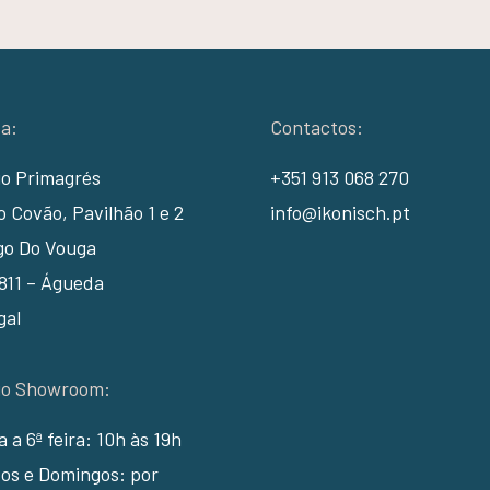
a:
Contactos:
io Primagrés
+351 913 068 270
 Covão, Pavilhão 1 e 2
info@ikonisch.pt
go Do Vouga
811 – Águeda
gal
io Showroom:
ra a 6ª feira: 10h às 19h
os e Domingos: por