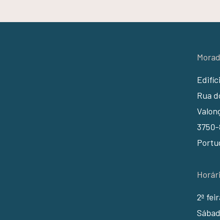
Morad
Edifíc
Rua do
Valon
3750-
Portu
Horár
2ª fei
Sábad