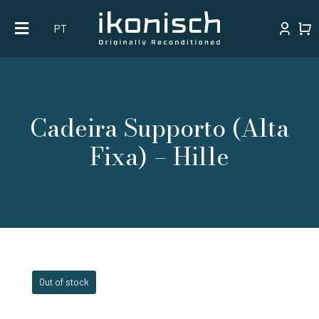
Skip
PT
to
content
Cadeira Supporto (Alta
Fixa) – Hille
Out of stock