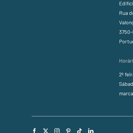
Edifíc
Rua do
Valon
3750-
Portu
Horár
2ª fei
Sábad
marca