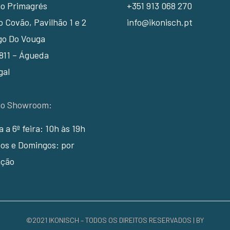
io Primagrés
+351 913 068 270
 Covão, Pavilhão 1 e 2
info@ikonisch.pt
go Do Vouga
811 – Águeda
gal
io Showroom:
ra a 6ª feira: 10h às 19h
os e Domingos: por
ção
©2021 IKONISCH – TODOS OS DIREITOS RESERVADOS | BY