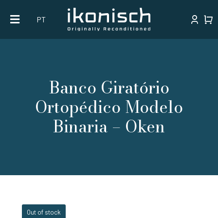
Skip
PT
to
content
Banco Giratório
Ortopédico Modelo
Binaria – Oken
Out of stock