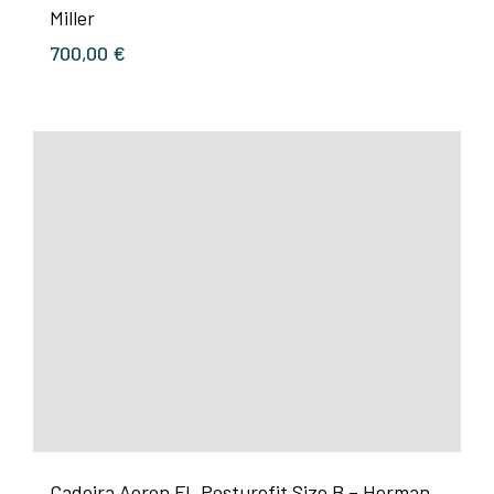
Miller
700,00
€
Cadeira Aeron FL Posturefit Size B – Herman