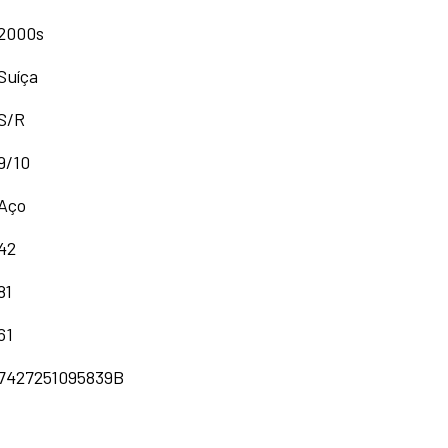
2000s
Suíça
S/R
9/10
Aço
42
81
61
7427251095839B