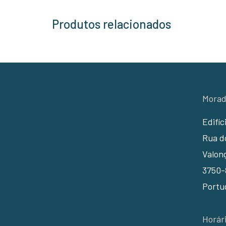
Produtos relacionados
Morad
Edifíc
Rua do
Valon
3750-
Portu
Horár