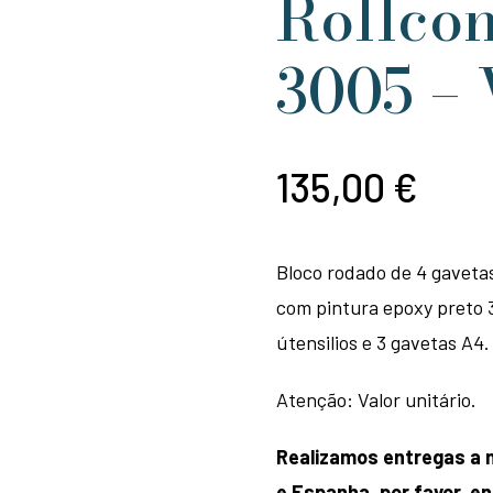
Rollcon
3005 – 
135,00
€
Bloco rodado de 4 gaveta
com pintura epoxy preto 
útensilios e 3 gavetas A4.
Atenção: Valor unitário.
Realizamos entregas a n
e Espanha, por favor, 