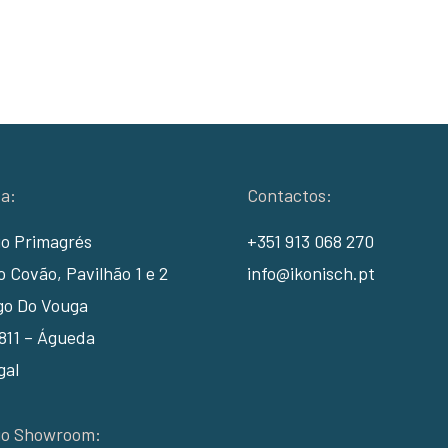
a:
Contactos:
io Primagrés
+351 913 068 270
 Covão, Pavilhão 1 e 2
info@ikonisch.pt
go Do Vouga
811 – Águeda
gal
io Showroom: