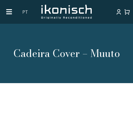
Skip
PT
to
content
Cadeira Cover – Muuto