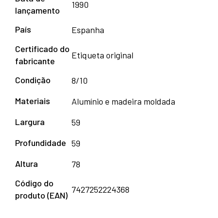
1990
lançamento
País
Espanha
Certificado do
Etiqueta original
fabricante
Condição
8/10
Materiais
Alumínio e madeira moldada
Largura
59
Profundidade
59
Altura
78
Código do
7427252224368
produto (EAN)