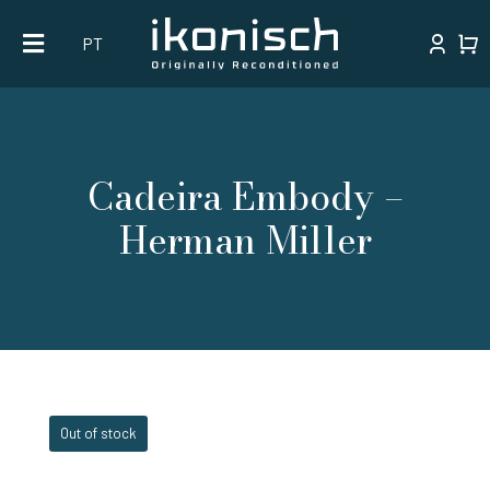
Skip
PT
to
content
Cadeira Embody –
Herman Miller
Out of stock