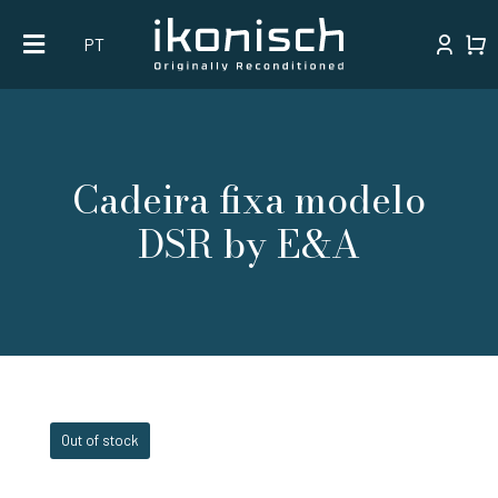
Skip
PT
to
content
Cadeira fixa modelo
DSR by E&A
Out of stock