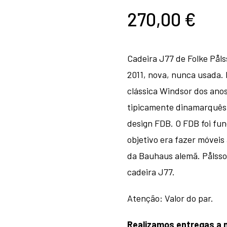
270,00
€
Cadeira J77 de Folke Påls
2011, nova, nunca usada. 
clássica Windsor dos anos 
tipicamente dinamarquês. 
design FDB. O FDB foi fu
objetivo era fazer móveis
da Bauhaus alemã. Pålsso
cadeira J77.
Atenção: Valor do par.
Realizamos entregas a n