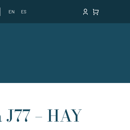
EN
ES
a J77 – HAY