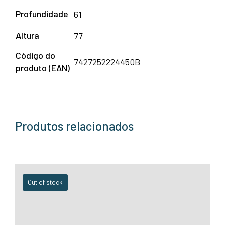
Profundidade
61
Altura
77
Código do
7427252224450B
produto (EAN)
Produtos relacionados
Out of stock