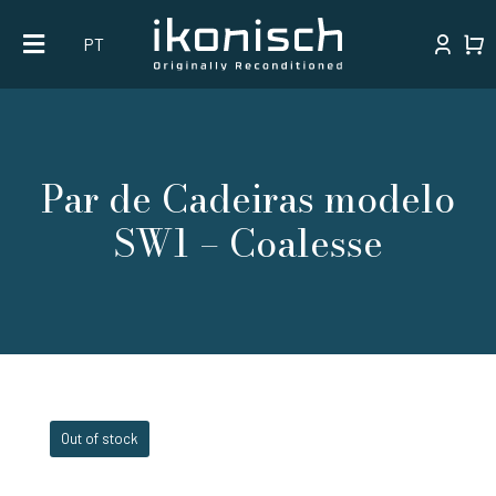
Skip
PT
to
content
Par de Cadeiras modelo
SW1 – Coalesse
Out of stock