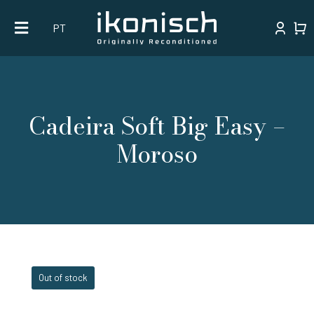
Skip
PT
to
content
Cadeira Soft Big Easy –
Moroso
Out of stock