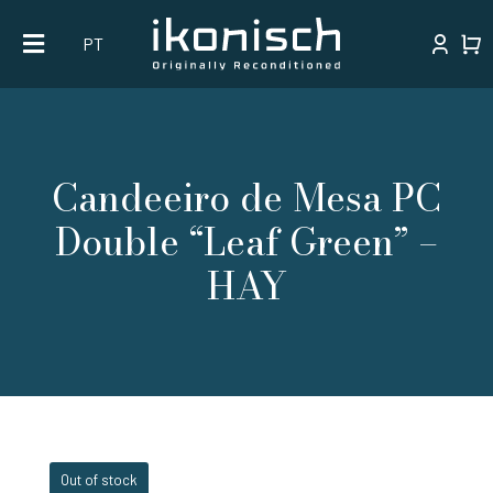
Skip
PT
to
content
Candeeiro de Mesa PC
Double “Leaf Green” –
HAY
Out of stock