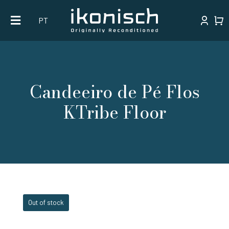
Skip
PT
to
content
Candeeiro de Pé Flos
KTribe Floor
Out of stock