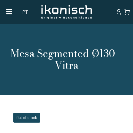
Skip
PT
to
content
Mesa Segmented Ø130 –
Vitra
Out of stock