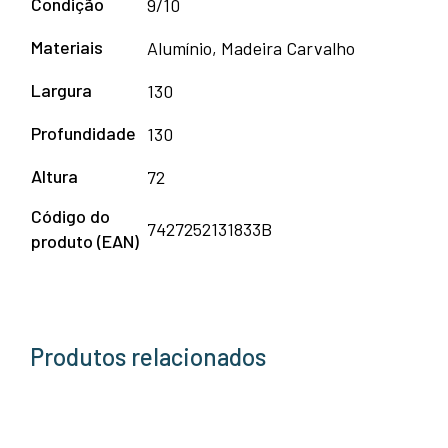
Condição
9/10
Materiais
Alumínio, Madeira Carvalho
Largura
130
Profundidade
130
Altura
72
Código do
7427252131833B
produto (EAN)
Produtos relacionados