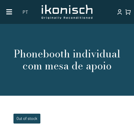
Skip
PT
to
content
Phonebooth individual
com mesa de apoio
Out of stock