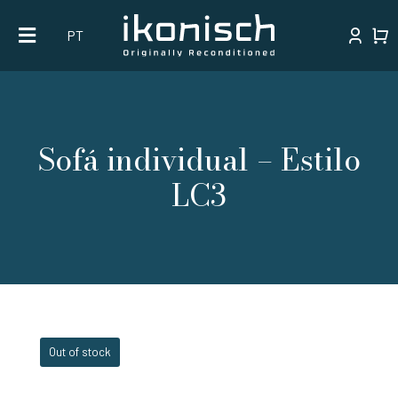
Skip
PT
to
content
Sofá individual – Estilo
LC3
Out of stock