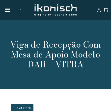
Skip
PT
to
content
Viga de Recepção Com
Mesa de Apoio Modelo
DAR – VITRA
Out of stock