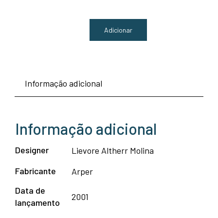
Adicionar
Quantidade
de
Viga
Informação adicional
de
Recepção
4
Informação adicional
pax
Modelo
Designer
Lievore Altherr Molina
Catifa
Fabricante
Arper
53
Data de
–
2001
lançamento
Arper